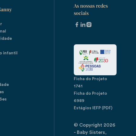
As nossas redes
Nanny
sociais
ar
nal
nidade
 infantil
Ficha do Projeto
idade
1741
es
Ficha do Projeto
ões
6989
Estágios IEFP (PDF)
© Copyright
2026
- Baby Sisters,