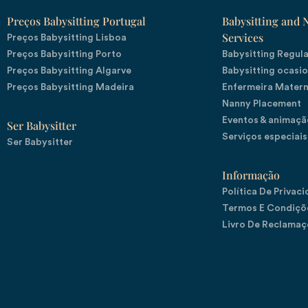
Preços Babysitting Portugal
Babysitting and 
Services
Preços Babysitting Lisboa
Preços Babysitting Porto
Babysitting Regul
Preços Babysitting Algarve
Babysitting ocasio
Preços Babysitting Madeira
Enfermeira Mater
Nanny Placement
Eventos & animação
Ser Babysitter
Serviços especiais
Ser Babysitter
Informação
Política De Privac
Termos E Condiçõ
Livro De Reclamaç