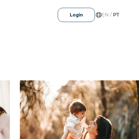
EN
/
PT
Login