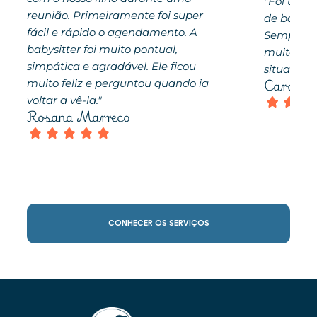
"Foi um d
reunião. Primeiramente foi super
de babysit
fácil e rápido o agendamento. A
Sempre pr
babysitter foi muito pontual,
muito prá
simpática e agradável. Ele ficou
situações.
Carolin
muito feliz e perguntou quando ia
voltar a vê-la."
Rosana Marreco
CONHECER OS SERVIÇOS