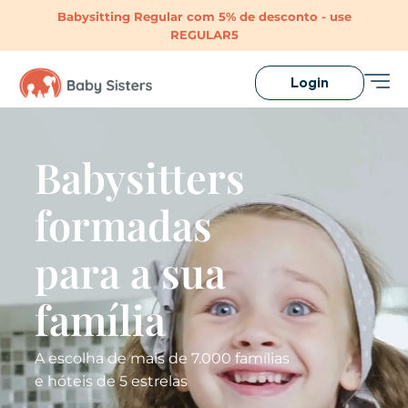
Babysitting Regular com 5% de desconto - use
REGULAR5
Login
Babysitters
formadas
para a sua
família
A escolha de mais de 7.000 famílias
e hóteis de 5 estrelas