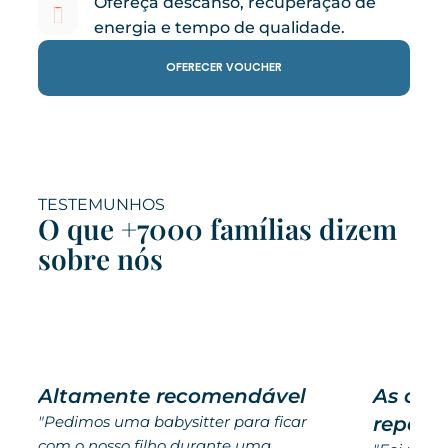
Ofereça descanso, recuperação de
energia e tempo de qualidade.
OFERECER VOUCHER
TESTEMUNHOS
O que +7000 famílias dizem
sobre nós
Altamente recomendável
As cri
"Pedimos uma babysitter para ficar
repetir!
com o nosso filho durante uma