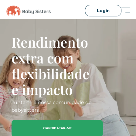
Login
Rendimento
extra com
flexibilidade
e impacto
Junta-te à nossa comunidade de
babysitters
CANDIDATAR-ME