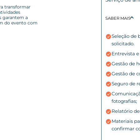
ra transformar
tividades
as garantem a
SABER MAIS
tam do evento com
Seleção de b
solicitado.
Entrevista e
Gestão de h
Gestão de c
Seguro de re
Comunicação
fotografias;
Relatório de
Materiais pa
confirmar c