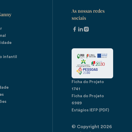
As nossas redes
Nanny
sociais
ar
nal
nidade
 infantil
Ficha do Projeto
idade
1741
es
Ficha do Projeto
ões
6989
Estágios IEFP (PDF)
© Copyright
2026