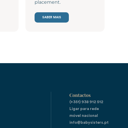
placement.
SABER MAIS
Contactos
(+351) 938 912 512

Ligar para rede 
móvel nacional
info@babysisters.pt