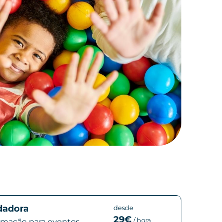
dadora
desde
29€
/
hora
imação para eventos