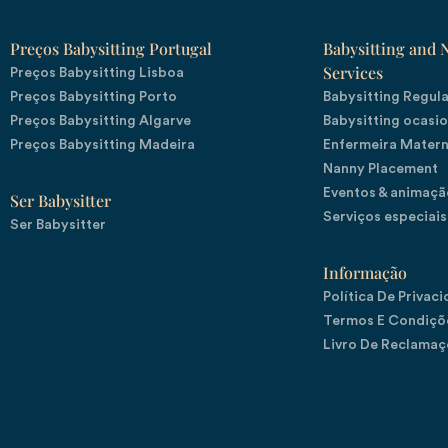
Preços Babysitting Portugal
Babysitting and 
Services
Preços Babysitting Lisboa
Preços Babysitting Porto
Babysitting Regul
Preços Babysitting Algarve
Babysitting ocasio
Preços Babysitting Madeira
Enfermeira Mater
Nanny Placement
Eventos & animação
Ser Babysitter
Serviços especiais
Ser Babysitter
Informação
Política De Privac
Termos E Condiçõ
Livro De Reclamaç