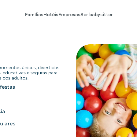
Famílias
Hotéis
Empresas
Ser babysitter
momentos únicos, divertidos
, educativas e seguras para
a dos adultos.
festas
cia
gulares