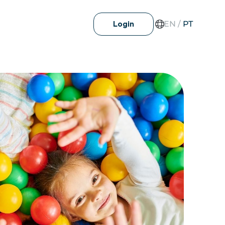
EN
/
PT
Login