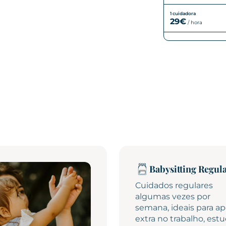
1 cuidadora
29€
/
hora
Babysitting Regul
Cuidados regulares
algumas vezes por
semana, ideais para ap
extra no trabalho, est