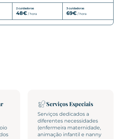
2 cuidadoras
3 cuidadoras
48€
69€
/
hora
/
hora
ar
Serviços Especiais
Serviços dedicados a
diferentes necessidades
oio
(enfermeira maternidade,
udos
animação infantil e nanny