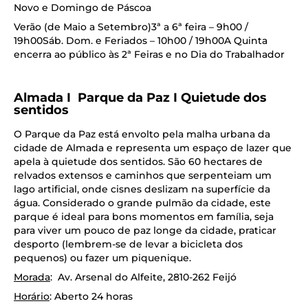
Novo e Domingo de Páscoa
Verão (de Maio a Setembro)3ª a 6ª feira – 9h00 /
19h00Sáb. Dom. e Feriados – 10h00 / 19h00A Quinta
encerra ao público às 2ª Feiras e no Dia do Trabalhador
Almada I Parque da Paz I Quietude dos
sentidos
O Parque da Paz está envolto pela malha urbana da
cidade de Almada e representa um espaço de lazer que
apela à quietude dos sentidos. São 60 hectares de
relvados extensos e caminhos que serpenteiam um
lago artificial, onde cisnes deslizam na superfície da
água. Considerado o grande pulmão da cidade, este
parque é ideal para bons momentos em família, seja
para viver um pouco de paz longe da cidade, praticar
desporto (lembrem-se de levar a bicicleta dos
pequenos) ou fazer um piquenique.
Morada
: Av. Arsenal do Alfeite, 2810-262 Feijó
Horário
: Aberto 24 horas